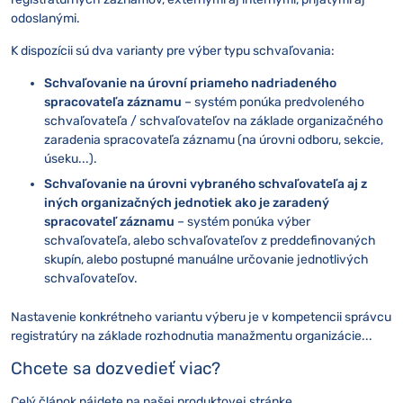
odoslanými.
K dispozícii sú dva varianty pre výber typu schvaľovania:
Schvaľovanie na úrovní priameho nadriadeného
spracovateľa záznamu
– systém ponúka predvoleného
schvaľovateľa / schvaľovateľov na základe organizačného
zaradenia spracovateľa záznamu (na úrovni odboru, sekcie,
úseku...).
Schvaľovanie na úrovni vybraného schvaľovateľa aj z
iných organizačných jednotiek ako je zaradený
spracovateľ záznamu
– systém ponúka výber
schvaľovateľa, alebo schvaľovateľov z preddefinovaných
skupín, alebo postupné manuálne určovanie jednotlivých
schvaľovateľov.
Nastavenie konkrétneho variantu výberu je v kompetencii správcu
registratúry na základe rozhodnutia manažmentu organizácie...
Chcete sa dozvedieť viac?
Celý
článok
nájdete na našej produktovej stránke.