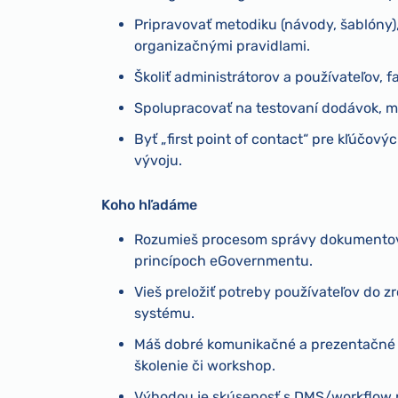
Pripravovať metodiku (návody, šablóny
organizačnými pravidlami.
Školiť administrátorov a používateľov, f
Spolupracovať na testovaní dodávok, mi
Byť „first point of contact“ pre kľúčov
vývoju.
Koho hľadáme
Rozumieš procesom správy dokumentov/r
princípoch eGovernmentu.
Vieš preložiť potreby používateľov do 
systému.
Máš dobré komunikačné a prezentačné z
školenie či workshop.
Výhodou je skúsenosť s DMS/workflow n