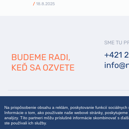
18.8.2025
SME TU P
+421 2
BUDEME RADI,
info@n
KEĎ SA OZVETE
Copyright © 2026 Nuaktiv a. s. Všetky práva vyhraden
Aktualizácia nastavenia cookies.
Na prispôsobenie obsahu a reklám, poskytovanie funkcií sociálnych
Informácie o tom, ako používate naše webové stránky, poskytujeme a
Spracovanie osobných údajov.
analýzy. Títo partneri môžu príslušné informácie skombinovať s ďalším
ste používali ich služby.