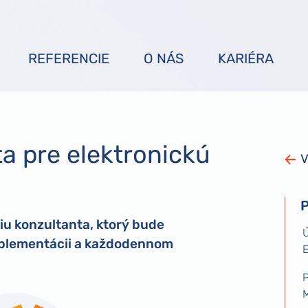
REFERENCIE
O NÁS
KARIÉRA
a pre elektronickú
V
P
iu konzultanta, ktorý bude
Ú
implementácii a každodennom
P
M