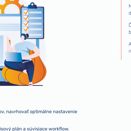
N
d
Ď
b
A
r
tov, navrhovať optimálne nastavenie
isový plán a súvisiace workflow.