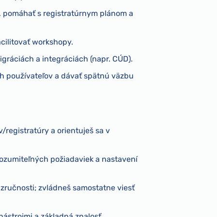
), pomáhať s registratúrnym plánom a
acilitovať workshopy.
gráciách a integráciách (napr. CÚD).
ých používateľov a dávať spätnú väzbu
egistratúry a orientuješ sa v
zrozumiteľných požiadaviek a nastavení
ručnosti; zvládneš samostatne viesť
ástrojmi a základná znalosť