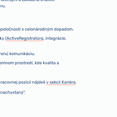
ru.
 spoločnosti s celonárodným dopadom.
ky (
ActiveRegistratúra
, integrácie,
renú komunikáciu.
jemnom prostredí, kde kvalita a
pracovnej pozícii nájdeš
v sekcii Kariéra
.
 nachystaný".