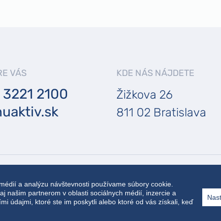
RE VÁS
KDE NÁS NÁJDETE
 3221 2100
Žižkova 26
uaktiv.sk
811 02 Bratislava
é.
 médií a analýzu návštevnosti používame súbory cookie.
j našim partnerom v oblasti sociálnych médií, inzercie a
Nast
i údajmi, ktoré ste im poskytli alebo ktoré od vás získali, keď