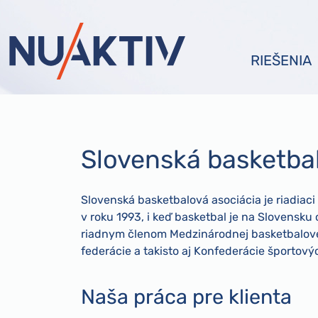
RIEŠENIA
Slovenská basketba
Slovenská basketbalová asociácia je riadiaci
v roku 1993, i keď basketbal je na Slovensku
riadnym členom Medzinárodnej basketbalovej
federácie a takisto aj Konfederácie športový
Naša práca pre klienta