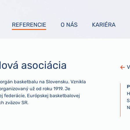
REFERENCIE
O NÁS
KARIÉRA
lová asociácia
V
 orgán basketbalu na Slovensku. Vznikla
P
 organizovaný už od roku 1919. Je
H
 federácie, Európskej basketbalovej
S
ch zväzov SR.
N