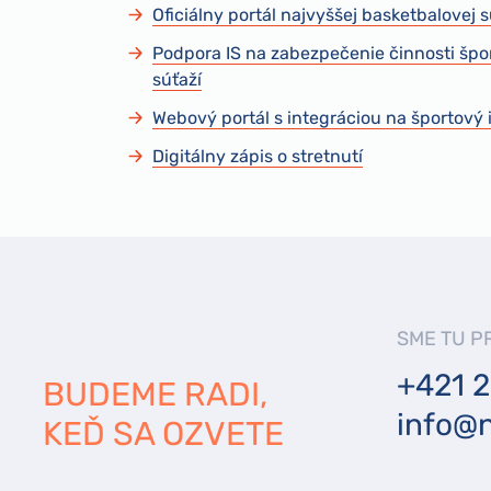
Oficiálny portál najvyššej basketbalovej
Podpora IS na zabezpečenie činnosti špo
súťaží
Webový portál s integráciou na športový
Digitálny zápis o stretnutí
SME TU P
+421 2
BUDEME RADI,
info@n
KEĎ SA OZVETE