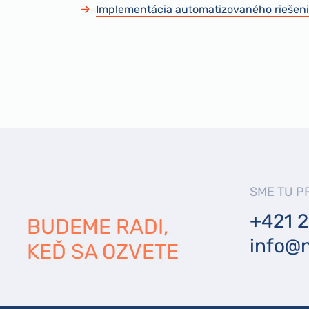
Implementácia automatizovaného riešenia 
SME TU P
+421 2
BUDEME RADI,
info@n
KEĎ SA OZVETE