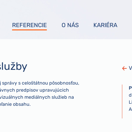
REFERENCIE
O NÁS
KARIÉRA
služby
V
j správy s celoštátnou pôsobnosťou,
P
ávnych predpisov upravujúcich
d
ovizuálnych mediálnych služieb na
L
eľanie obsahu.
A