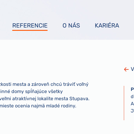
REFERENCIE
O NÁS
KARIÉRA
V
blízkosti mesta a zároveň chcú tráviť voľný
P
dinné domy spĺňajúce všetky
d
eľmi atraktívnej lokalite mesta Stupava.
A
 mieste ocenia najmä mladé rodiny.
J