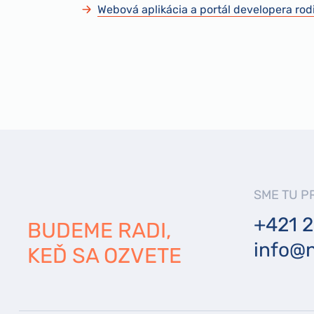
Webová aplikácia a portál developera ro
SME TU P
+421 2
BUDEME RADI,
info@n
KEĎ SA OZVETE