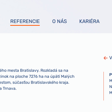
REFERENCIE
O NÁS
KARIÉRA
V
ého mesta Bratislavy. Rozkladá sa na
P
inok na ploche 7276 ha na úpätí Malých
M
stom, súčasťou Bratislavského kraja.
N
a Trnava.
M